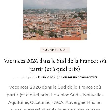
FOURRE-TOUT
Vacances 2026 dans le Sud de la France : où
partir (et à quel prix)
sur
par
mis à jour le
8 juin 2026
Laisser un commentaire
Vacanc
Vacances 2026 dans le Sud de la France : où
2026
dans
partir (et à quel prix) Le « bloc Sud », Nouvelle-
le
Aquitaine, Occitanie, PACA, Auvergne-Rhône-
Sud
de
Alpes, a aspiré plus de la moitié des nuitées