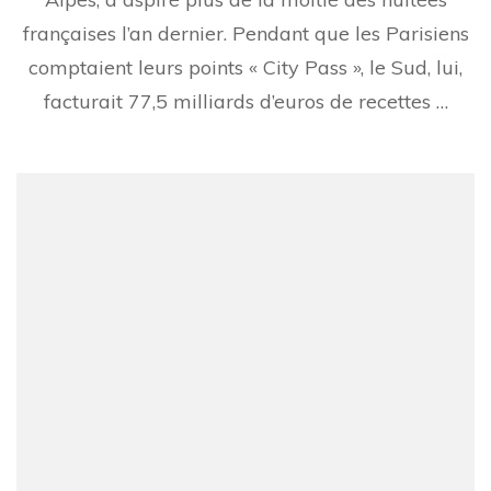
la
France
françaises l’an dernier. Pendant que les Parisiens
:
comptaient leurs points « City Pass », le Sud, lui,
où
partir
facturait 77,5 milliards d’euros de recettes …
(et
à
quel
prix)