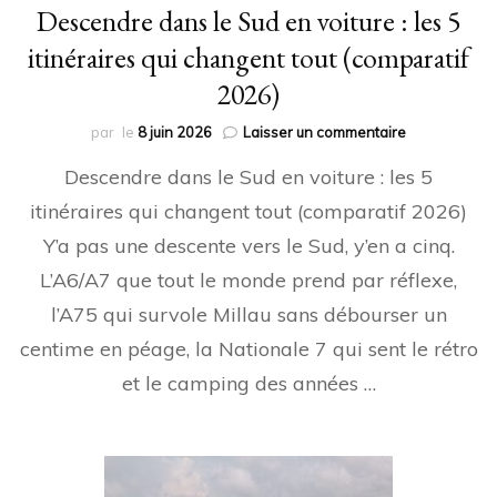
Descendre dans le Sud en voiture : les 5
itinéraires qui changent tout (comparatif
2026)
sur
par
le
8 juin 2026
Laisser un commentaire
Descendre
Descendre dans le Sud en voiture : les 5
dans
le
itinéraires qui changent tout (comparatif 2026)
Sud
Y’a pas une descente vers le Sud, y’en a cinq.
en
voiture
L’A6/A7 que tout le monde prend par réflexe,
:
les
l’A75 qui survole Millau sans débourser un
5
centime en péage, la Nationale 7 qui sent le rétro
itinéraires
qui
et le camping des années …
changent
tout
(comparatif
2026)