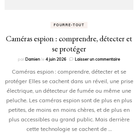
FOURRE-TOUT
Caméras espion : comprendre, détecter et
se protéger
sur
par
Damien
le
4 juin 2026
Laisser un commentaire
Caméras
Caméras espion : comprendre, détecter et se
espion
:
protéger Elles se cachent dans un réveil, une prise
comprend
électrique, un détecteur de fumée ou même une
détecter
et
peluche. Les caméras espion sont de plus en plus
se
protéger
petites, de moins en moins chères, et de plus en
plus accessibles au grand public. Mais derrière
cette technologie se cachent de …